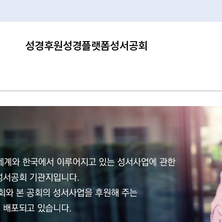
성경후원
성경플랫폼
성서공회