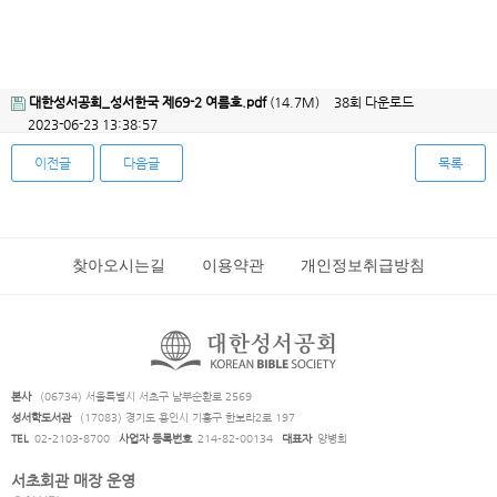
대한성서공회_성서한국 제69-2 여름호.pdf
(14.7M)
38회 다운로드
2023-06-23 13:38:57
이전글
다음글
목록
찾아오시는길
이용약관
개인정보취급방침
본사
(06734) 서울특별시 서초구 남부순환로 2569
성서학도서관
(17083) 경기도 용인시 기흥구 한보라2로 197
TEL
02-2103-8700
사업자 등록번호
214-82-00134
대표자
양병희
서초회관 매장 운영