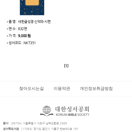
품 명 : 새한글성경 신약과 시편
면 수 : 832면
가 격 :
9,000 원
성서코드 : NKT351
[1]
찾아오시는길
이용약관
개인정보취급방침
본사
(06734) 서울특별시 서초구 남부순환로 2569
성서학도서관
(17083) 경기도 용인시 기흥구 한보라2로 197