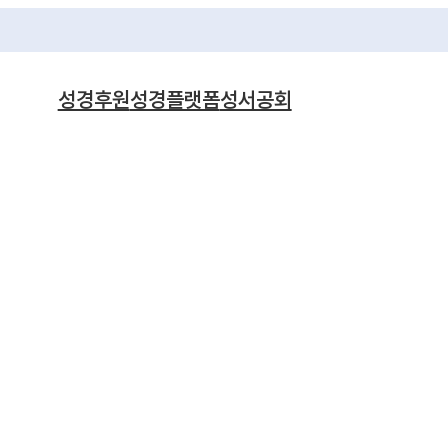
성경후원
성경플랫폼
성서공회