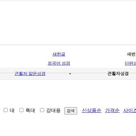
새한글
새번
외국어 성경
단편
큰활자 얇은성경
큰활자성경
중
대
특대
강대용
신상품순
가격순
사이