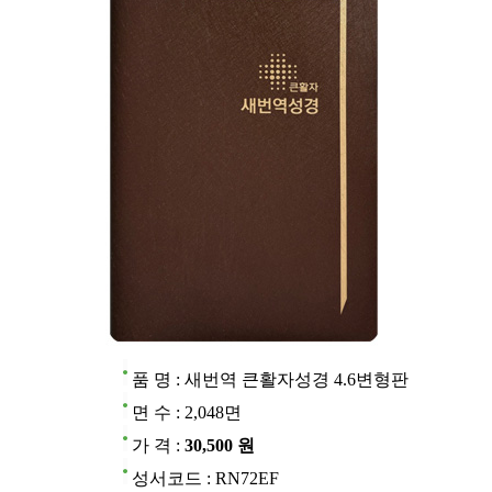
품 명 : 새번역 큰활자성경 4.6변형판
면 수 : 2,048면
가 격 :
30,500 원
성서코드 : RN72EF