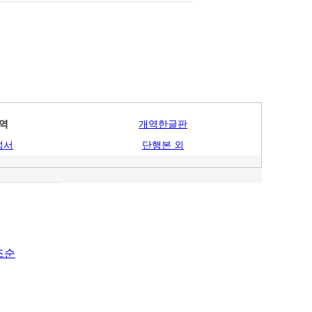
역
개역한글판
성서
단행본 외
즈순