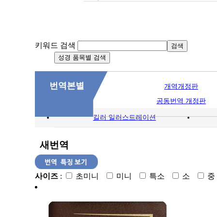
키워드 검색
번역본별
개역개정판
공동번역 개정판
컬러 일러스트레이션
새번역
사이즈
:
초미니
미니
특소
소