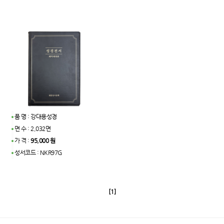
품 명 : 강대용성경
면 수 : 2,032면
가 격 :
95,000 원
성서코드 : NKR97G
[1]