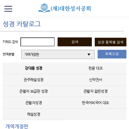
성경 카탈로그
키워드 검색
목록으로
번역본별
개역개정판
강대용 성경
한글 대조
관주해설성경
신약전서
큰활자 보급판 성경
큰활자 얇은성경
큰활자성경
한국어외국어 대조
해설성경
개역개정판