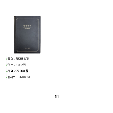
품 명 : 강대용성경
면 수 : 2,032면
가 격 :
95,000 원
성서코드 : NKR97G
[1]