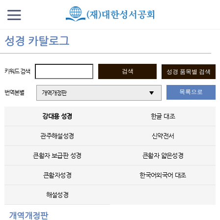
성경 카탈로그
키워드 검색
목록으로
번역본별
개역개정판
강대용 성경
한글 대조
관주해설성경
신약전서
큰활자 보급판 성경
큰활자 얇은성경
큰활자성경
한국어외국어 대조
해설성경
개역개정판