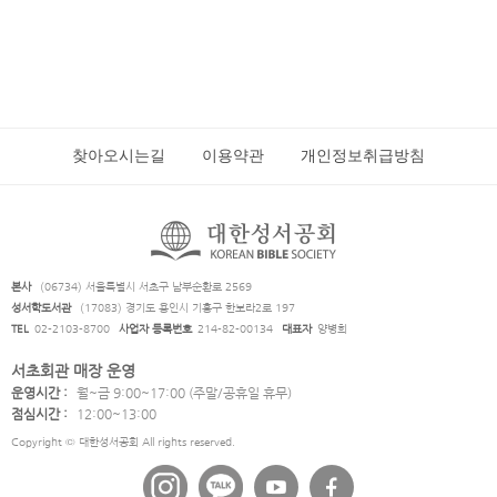
찾아오시는길
이용약관
개인정보취급방침
본사
(06734) 서울특별시 서초구 남부순환로 2569
성서학도서관
(17083) 경기도 용인시 기흥구 한보라2로 197
TEL
02-2103-8700
사업자 등록번호
214-82-00134
대표자
양병희
서초회관 매장 운영
운영시간 :
월~금 9:00~17:00 (주말/공휴일 휴무)
점심시간 :
12:00~13:00
Copyright © 대한성서공회 All rights reserved.