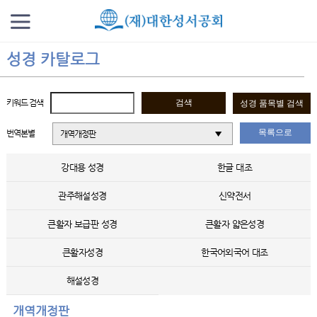
성경 카탈로그
키워드 검색
목록으로
번역본별
개역개정판
강대용 성경
한글 대조
관주해설성경
신약전서
큰활자 보급판 성경
큰활자 얇은성경
큰활자성경
한국어외국어 대조
해설성경
개역개정판